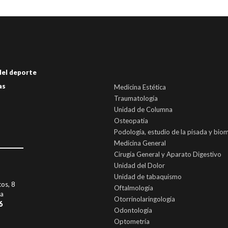
 del deporte
as
Medicina Estética
Traumatología
Unidad de Columna
Osteopatía
Podología, estudio de la pisada y bio
Medicina General
Cirugía General y Aparato Digestivo
Unidad del Dolor
Unidad de tabaquismo
cos, 8
Oftalmología
ia
Otorrinolaringología
6
Odontología
Optometría