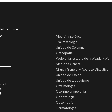
 del deporte
as
Medicina Estética
Traumatología
Unidad de Columna
Osteopatía
Podología, estudio de la pisada y bio
Medicina General
Cirugía General y Aparato Digestivo
Unidad del Dolor
Unidad de tabaquismo
cos, 8
Oftalmología
ia
Otorrinolaringología
6
Odontología
Optometría
Dermatología