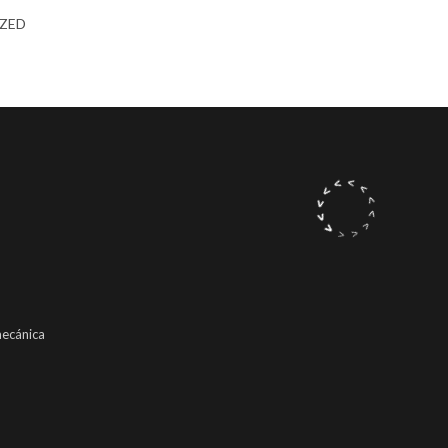
ZED
mecánica