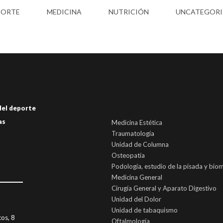
PORTE
MEDICINA
NUTRICIÓN
UNCATEGORI
 del deporte
as
Medicina Estética
Traumatología
Unidad de Columna
Osteopatía
Podología, estudio de la pisada y bio
Medicina General
Cirugía General y Aparato Digestivo
Unidad del Dolor
Unidad de tabaquismo
cos, 8
Oftalmología