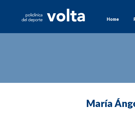
Home
María Ánge