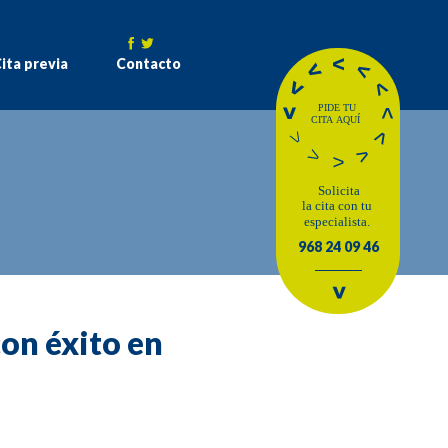
ita previa
Contacto
968 24 09 46
on éxito en