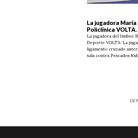
La jugadora María 
Policlínica VOLTA.
La jugadora del Jimbee R
Deporte VOLTA. La jugado
ligamento cruzado anteri
sala contra Pescados Rub
DE