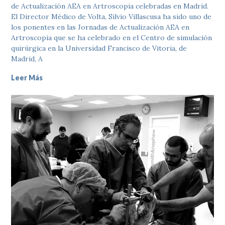
de Actualización AEA en Artroscopia celebradas en Madrid.
El Director Médico de Volta, Silvio Villascusa ha sido uno de
los ponentes en las Jornadas de Actualización AEA en
Artroscopia que se ha celebrado en el Centro de simulación
quirúrgica en la Universidad Francisco de Vitoria, de
Madrid, A
Leer Más